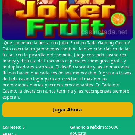
¡Que comience la fiesta con Joker Fruit en Tada Gaming Casino!
Esta colorida tragamonedas combina la diversión clásica de las
frutas con la picardía del comodín. Juega con tada casino real
money y disfruta de funciones especiales como giros gratis y
multiplicadores sorpresa. El diseño vibrante y las animaciones
fluidas hacen que cada sesión sea memorable. Ingresa a través
de tada casino login para aprovechar al máximo las
promociones diarias y torneos emocionantes. En Tada.mx
Casino, la diversión nunca termina y las recompensas siempre
esperan.
Jugar Ahora
Carretes:
5
Ganancia Máxima:
x600
apuesta
Filas:
3