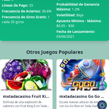
Probabilidad de Ganancia
Líneas de Pago:
25
Máxima:
1.2%
Frecuencia de Aciertos:
36.8%
Volatilidad:
Baja
Frecuencia de Giros Gratis:
1
Apuesta Mínima - Máxima:
cada 35 giros
$0.05 - $30
Fecha de Lanzamiento:
03/06/2021
Otros Juegos Populares
mxtadacasino Fruit King II
mxtadacasino Go Go Rise
Disfruta de una explosión de
Escala nuevas alturas de emoción
sabores con Fruit King II en Tada
con Go Go Rise en Tada Gaming