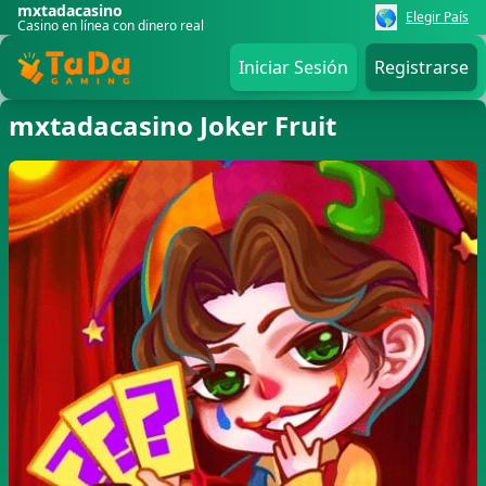
mxtadacasino
🌎
Elegir País
Casino en línea con dinero real
Iniciar Sesión
Registrarse
mxtadacasino Joker Fruit